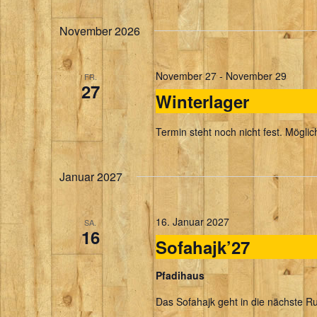
November 2026
November 27
-
November 29
FR.
27
Winterlager
Termin steht noch nicht fest. Mögli
Januar 2027
16. Januar 2027
SA.
16
Sofahajk’27
Pfadihaus
Das Sofahajk geht in die nächste R