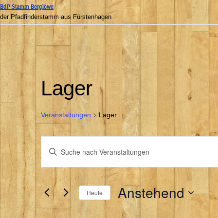
BdP Stamm Berglöwe
der Pfadfinderstamm aus Fürstenhagen
Lager
Veranstaltungen
Lager
Veranstaltungen
Bitte
Suche
Schlüsselwort
und
Ansichten,
eingeben.
Navigation
Suche
nach
Veranstaltungen
Anstehend
Schlüsselwort.
Heute
Datum
wählen.