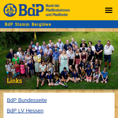
BdP Stamm Berglöwe
Links
BdP Bundesseite
BdP LV Hessen