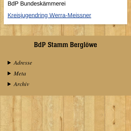
BdP Bundeskämmerei
Kreisjugendring Werra-Meissner
BdP Stamm Berglöwe
Adresse
Meta
Archiv